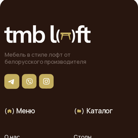
Контакты
+375-29-667-34-14
Заказать звонок
г. Минск, ул. Тиражная 150,
офис 407
Построить маршрут
пн-пт 9:00 - 18:00
сб-вс - выходной
© 2025 «ТМБ ЛОФТ». Все права защищены. Копирование
и иное использование материалов с сайта без
разрешения правообладателя запрещено и влечет
ответственность, предусмотренную действующим
законодательством.
Данный интернет-сайт, а также вся информация о
товарах и ценах, предоставленная на нём, носит
исключительно информационный характер и ни при каких
условиях не является публичной офертой.