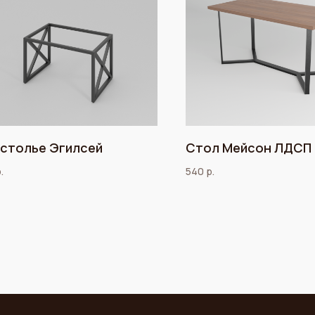
столье Эгилсей
Стол Мейсон ЛДСП
.
540
р.
Меню
Каталог
О нас
Столы
Услуги
Подстолья