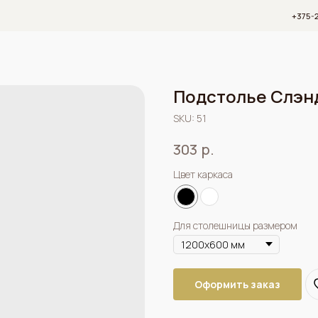
+375-29-667-34-14
Подстолье Слэн
SKU:
51
р.
303
Цвет каркаса
Для столешницы размером
Оформить заказ