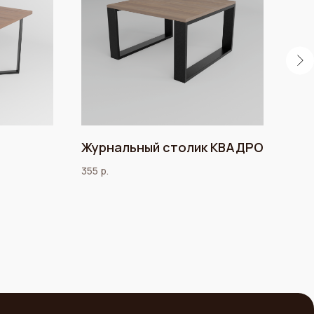
Журнальный столик КВАДРО
Ст
355
р.
555
Контакты
+375-29-667-34-14
Заказать звонок