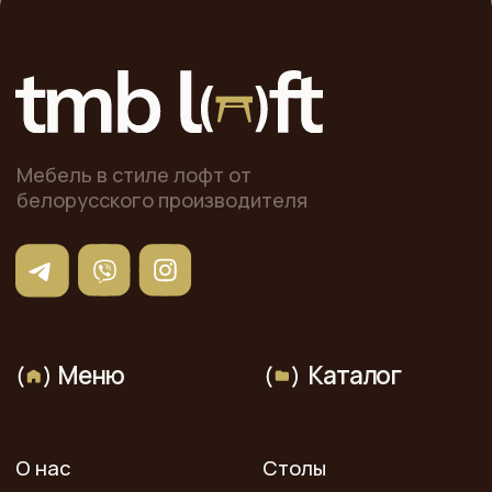
+375-29-667-34-14
Заказать звонок
г. Минск, ул. Тиражная 150,
офис 407
Построить маршрут
пн-пт 9:00 - 18:00
сб-вс - выходной
© 2025 «ТМБ ЛОФТ». Все права защищены. Копирование
и иное использование материалов с сайта без
разрешения правообладателя запрещено и влечет
ответственность, предусмотренную действующим
законодательством.
Данный интернет-сайт, а также вся информация о
товарах и ценах, предоставленная на нём, носит
исключительно информационный характер и ни при каких
условиях не является публичной офертой.