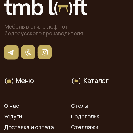
Заказать звонок
г. Минск, ул. Тиражная 150,
офис 407
Построить маршрут
пн-пт 9:00 - 18:00
сб-вс - выходной
© 2025 «ТМБ ЛОФТ». Все права защищены. Копирование
и иное использование материалов с сайта без
разрешения правообладателя запрещено и влечет
ответственность, предусмотренную действующим
законодательством.
Данный интернет-сайт, а также вся информация о
товарах и ценах, предоставленная на нём, носит
исключительно информационный характер и ни при каких
условиях не является публичной офертой.
Политика конфиденциальности
Разработка сайта