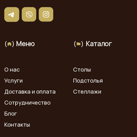
© 2025 «ТМБ ЛОФТ». Все права защищены. Копирование
и иное использование материалов с сайта без
разрешения правообладателя запрещено и влечет
ответственность, предусмотренную действующим
законодательством.
Данный интернет-сайт, а также вся информация о
товарах и ценах, предоставленная на нём, носит
исключительно информационный характер и ни при каких
условиях не является публичной офертой.
Политика конфиденциальности
Разработка сайта