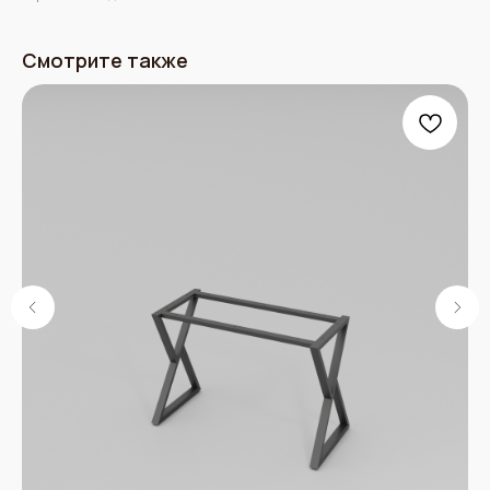
Смотрите также
Мебель в стиле лофт от
белорусского производителя
Меню
Каталог
О нас
Столы
Услуги
Подстолья